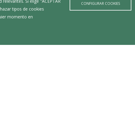
d relevantes. Si elige "ACEPTAR
cartel
CONFIGURAR COOKIES
hazar tipos de cookies
lquier momento en