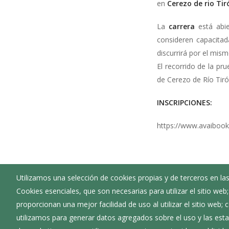
en
Cerezo de rio Tir
La
carrera
está abie
consideren capacitad
discurrirá por el mism
El recorrido de la pr
de Cerezo de Río Tiró
INSCRIPCIONES:
https://www.avaibook
Utilizamos una selección de cookies propias y de terceros en las
Cookies esenciales, que son necesarias para utilizar el sitio web
Archivos adjuntos
proporcionan una mejor facilidad de uso al utilizar el sitio web;
utilizamos para generar datos agregados sobre el uso y las estad