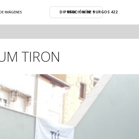
MAX: º MÍN: º
 DE IMÁGENES
UM TIRON