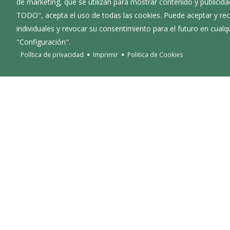
de marketing, que se utilizan para mostrar contenido y publicida
reglamento
TODO", acepta el uso de todas las cookies. Puede aceptar y rec
individuales y revocar su consentimiento para el futuro en cua
"Configuración".
Política de privacidad
Imprimir
Politica de Cookies
⮜