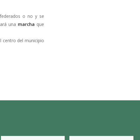
n federados o no y se
brará una
marcha
que
el centro del municipio
▼