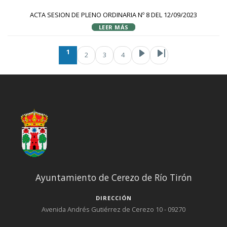
ACTA SESION DE PLENO ORDINARIA Nº 8 DEL 12/09/2023
LEER MÁS
Paginación
Página actual
Page
Pag
Sig
1
2
3
4
Ayuntamiento de Cerezo de Río Tirón
DIRECCIÓN
Avenida Andrés Gutiérrez de Cerezo 10 - 09270